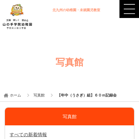
北九州の幼稚園・未就園児教室
写真館
ホーム
写真館
【年中（うさぎ）組】６０ｍ記録会
写真館
すべての新着情報