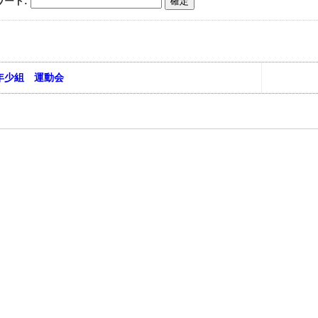
ワード:
年少組 運動会