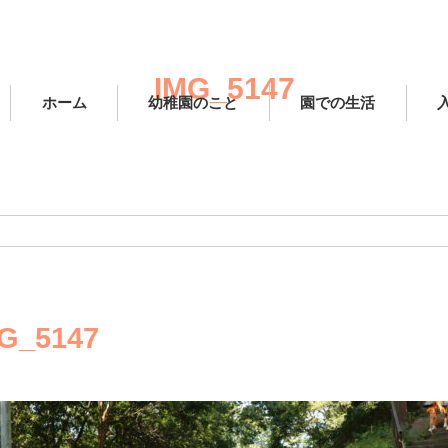
IMG_5147
ホーム
幼稚園のこと
園での生活
G_5147