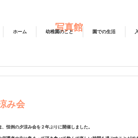
写真館
ホーム
幼稚園のこと
園での生活
涼み会
は、恒例の夕涼み会を２年ぶりに開催しました。