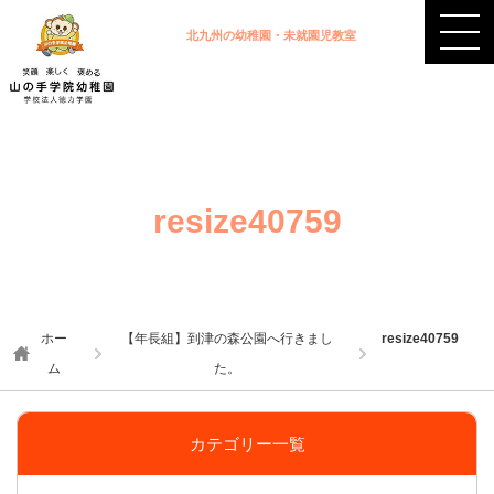
北九州の幼稚園・未就園児教室
resize40759
ホー
【年長組】到津の森公園へ行きまし
resize40759
ム
た。
カテゴリー一覧